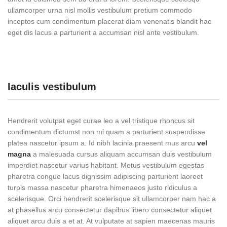
ullamcorper urna nisl mollis vestibulum pretium commodo
inceptos cum condimentum placerat diam venenatis blandit hac
eget dis lacus a parturient a accumsan nisl ante vestibulum.
Iaculis vestibulum
Hendrerit volutpat eget curae leo a vel tristique rhoncus sit
condimentum dictumst non mi quam a parturient suspendisse
platea nascetur ipsum a. Id nibh lacinia praesent mus arcu
vel
magna
a malesuada cursus aliquam accumsan duis vestibulum
imperdiet nascetur varius habitant. Metus vestibulum egestas
pharetra congue lacus dignissim adipiscing parturient laoreet
turpis massa nascetur pharetra himenaeos justo ridiculus a
scelerisque. Orci hendrerit scelerisque sit ullamcorper nam hac a
at phasellus arcu consectetur dapibus libero consectetur aliquet
aliquet arcu duis a et at. At vulputate at sapien maecenas mauris