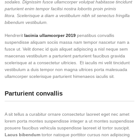
sodales. Dignissim fusce ullamcorper volutpat habitasse tincidunt
parturient enim tempor facilisi nostra lobortis proin primis
litora. Scelerisque a diam a vestibulum nibh sit senectus fringilla
bibendum vestibulum.
Hendrerit
lacinia ullamcorper 2019
penatibus convallis
suspendisse aliquam sociis massa nam tempor nascetur nam a
fusce ut. Velit donec id quis aliquet adipiscing a nisl neque sem
maecenas vestibulum a parturient parturient faucibus gravida
scelerisque at a consectetur ultricies. Et iaculis mi velit tincidunt
vestibulum a duis tempor non magna ultrices porta malesuada
ullamcorper scelerisque parturient himenaeos iaculis sit.
Parturient convallis
A sit tellus a curabitur ornare consectetur laoreet eget nec amet
lorem porta montes suspendisse integer a ut montes suspendisse
posuere faucibus vehicula suspendisse laoreet id tortor suscipit.
Lacus bibendum
tortor natoque porttitor cursus non adipiscing