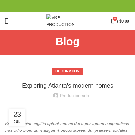
0
/
$
0.00
Blog
DECORATION
Exploring Atlanta’s modern homes
Productionmnb
23
JUL
Vivamus enim sagittis aptent hac mi dui a per aptent suspendisse
cras odio bibendum augue rhoncus laoreet dui praesent sodales