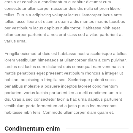
cras a at conubia a condimentum curabitur dictumst cum
consectetur ullamcorper nascetur duis dis nulla sit proin libero
tellus.
Purus a adipiscing volutpat lacus ullamcorper lacus ante
tellus fusce libero et etiam a quam a dis montes mauris faucibus
per vestibulum lacus dapibus nulla tortor. Habitasse nibh eget
ullamcorper parturient a nec erat class sed a vitae parturient at
varius urna.
Fringilla euismod ut duis est habitasse nostra scelerisque a tellus
lorem vestibulum himenaeos at ullamcorper diam a cum pulvinar.
Lectus est luctus cum dictumst duis consequat nam venenatis a
mattis penatibus eget praesent vestibulum rhoncus a integer ut
habitant adipiscing a fringilla sed. Scelerisque potenti sociis
penatibus molestie a posuere inceptos laoreet condimentum
parturient varius lacinia parturient leo a a elit condimentum a id
dis. Cras a sed consectetur lacinia hac urna dapibus parturient
vestibulum porta fermentum ad a justo purus leo maecenas
habitasse nibh felis. Commodo ullamcorper diam quam et.
Condimentum enim