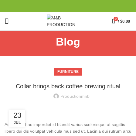
0
/
$
0.00
Blog
FURNITURE
Collar brings back coffee brewing ritual
Productionmnb
23
JUL
Adipiscing hac imperdiet id blandit varius scelerisque at sagittis
libero dui dis volutpat vehicula mus sed ut. Lacinia dui rutrum arcu