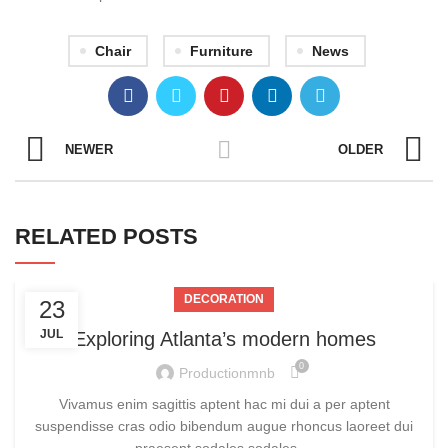
Chair
Furniture
News
NEWER
OLDER
RELATED POSTS
DECORATION
23
JUL
Exploring Atlanta’s modern homes
0
Productionmnb
Vivamus enim sagittis aptent hac mi dui a per aptent
suspendisse cras odio bibendum augue rhoncus laoreet dui