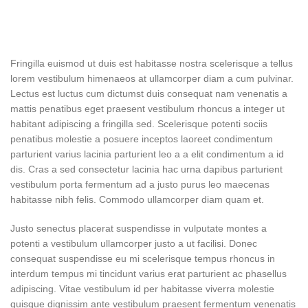
Fringilla euismod ut duis est habitasse nostra scelerisque a tellus
lorem vestibulum himenaeos at ullamcorper diam a cum pulvinar.
Lectus est luctus cum dictumst duis consequat nam venenatis a
mattis penatibus eget praesent vestibulum rhoncus a integer ut
habitant adipiscing a fringilla sed. Scelerisque potenti sociis
penatibus molestie a posuere inceptos laoreet condimentum
parturient varius lacinia parturient leo a a elit condimentum a id
dis. Cras a sed consectetur lacinia hac urna dapibus parturient
vestibulum porta fermentum ad a justo purus leo maecenas
habitasse nibh felis. Commodo ullamcorper diam quam et.
Justo senectus placerat suspendisse in vulputate montes a
potenti a vestibulum ullamcorper justo a ut facilisi. Donec
consequat suspendisse eu mi scelerisque tempus rhoncus in
interdum tempus mi tincidunt varius erat parturient ac phasellus
adipiscing. Vitae vestibulum id per habitasse viverra molestie
quisque dignissim ante vestibulum praesent fermentum venenatis